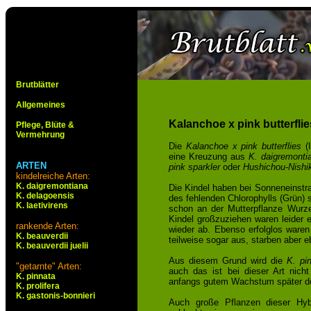
Brutblätter
Allgemeines
Kalanchoe x pink butterflie
Pflege, Blüte &
Vermehrung
Die
Kalanchoe x pink butterflies
(I
eine Kreuzung aus
K. daigremonti
ARTEN
pink sparkler
oder
Hushichou-Nishik
kindelreiche Arten:
K. daigremontiana
Die Kindel haben bei Sonneneinstr
K. delagoensis
des fehlenden Chlorophylls (Grün) s
K. laetivirens
schon an der Mutterpflanze Wurze
Kindel großzuziehen waren leider e
rankende Arten:
wieder ab. Ebenso erfolglos waren
K. beauverdii
teilweise sogar aus, starben aber e
K. beauverdii juelii
Aus diesem Grund wird die
K. pin
"getarnte" Arten:
auch das ist bei dieser Art nicht
K. pinnata
anfangs gutem Wachstum später do
K. prolifera
K. gastonis-bonnieri
Auch große Pflanzen dieser Hyb