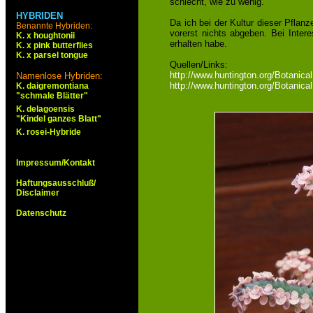
schlecht, wie zu wenig.
HYBRIDEN
Da ich bei der Kultur dieser Pflanz
Benannte Hybriden:
vorerst nichts abgeben. Bei Inter
K. x houghtonii
erhalten habe.
K. x pink butterflies
K. x parsel tongue
Quellen/Links:
http://www.huntington.org/Botanica
Namenlose Hybriden:
http://www.huntington.org/Botanical
K. daigremontiana
"schmale Blätter"
K. delagoensis
"Kindel ganzes Blatt"
K. rosei-Hybride
Impressum/Kontakt
Haftungsausschluß/
Disclaimer
Datenschutz